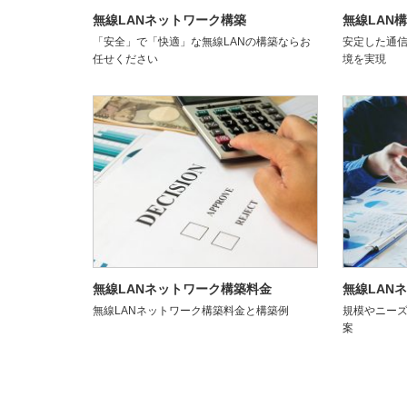
無線LANネットワーク構築
無線LAN
「安全」で「快適」な無線LANの構築ならお
安定した通信
任せください
境を実現
無線LANネットワーク構築料金
無線LAN
無線LANネットワーク構築料金と構築例
規模やニー
案