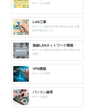
サービス内容
LAN工事
サービス案内
特長
料金
流れ
事
例
FAQ
エリア
無線LANネットワーク構築
サービス案内
企業向けAP
料金
活
用例
VPN構築
サービス内容
パソコン修理
データ復旧