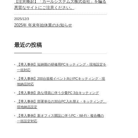
【注意喚起】「カールシステムズ株式会社」を騙る
悪質なサイトにご注意ください。
2025/12/3
2025年 年末年始休業のお知らせ
最近の投稿
【導入事例】短納期の研修用PCキッティング・現地設定を
一括対応
【導入事例】200台規模イベント向けPCキッティング・現
地納品対応
【導入事例】急な増員に伴う少量PC 3台キッティング
【導入事例】部署単位の30台PC入れ替え・キッティング、
現地納品設定
【導入事例】新オフィス開設に伴うPC・Wi-Fi・複合機の
一括設定対応