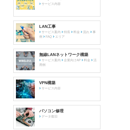
サービス内容
LAN工事
サービス案内
特長
料金
流れ
事
例
FAQ
エリア
無線LANネットワーク構築
サービス案内
企業向けAP
料金
活
用例
VPN構築
サービス内容
パソコン修理
。
データ復旧