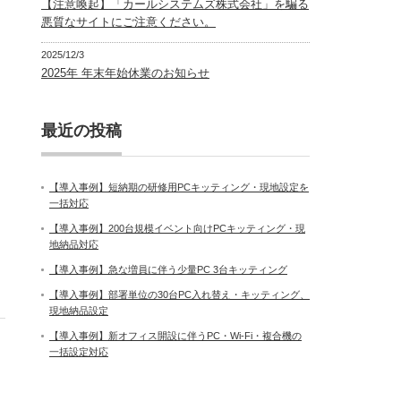
【注意喚起】「カールシステムズ株式会社」を騙る
悪質なサイトにご注意ください。
2025/12/3
2025年 年末年始休業のお知らせ
最近の投稿
【導入事例】短納期の研修用PCキッティング・現地設定を
一括対応
【導入事例】200台規模イベント向けPCキッティング・現
地納品対応
【導入事例】急な増員に伴う少量PC 3台キッティング
【導入事例】部署単位の30台PC入れ替え・キッティング、
現地納品設定
【導入事例】新オフィス開設に伴うPC・Wi-Fi・複合機の
一括設定対応